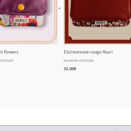
t flowers
Etui monnaie rouge fleuri
-monnaie
les porte-monnaie
35.00
€