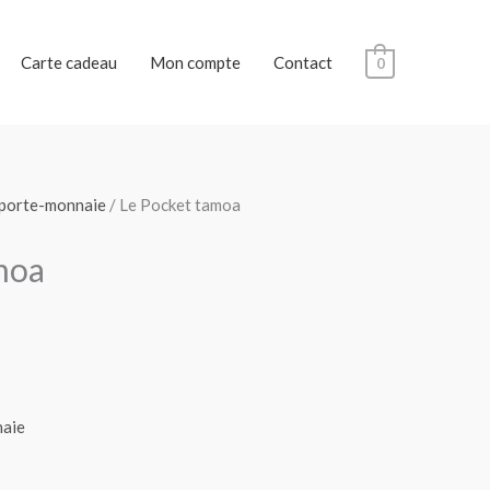
Carte cadeau
Mon compte
Contact
0
 porte-monnaie
/ Le Pocket tamoa
moa
naie