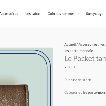
Accessoires
Les cabas
Coin des hommes
Surcyclage
Accueil
/
Accessoires
/
les
les porte-monnaie
Le Pocket ta
25.00
€
Rupture de stock
Catégorie :
les porte-mon