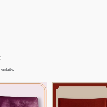
)
e enduite.