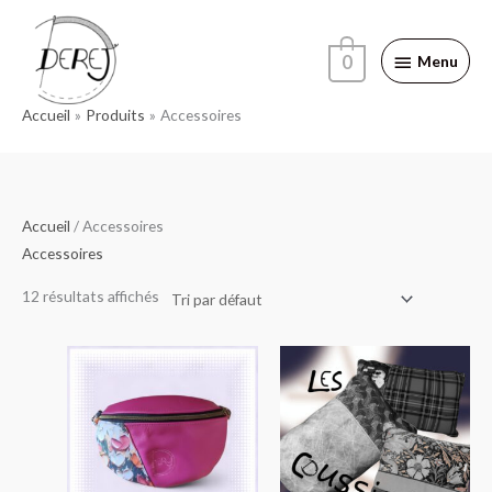
Aller
Menu
au
0
Menu
contenu
Accueil
Produits
Accessoires
Accueil
/ Accessoires
Accessoires
12 résultats affichés
Plage
de
prix :
55.00€
à
70.00€