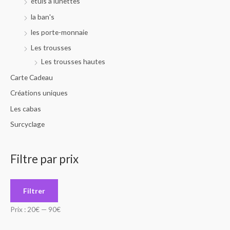
étuis à lunettes
la ban's
les porte-monnaie
Les trousses
Les trousses hautes
Carte Cadeau
Créations uniques
Les cabas
Surcyclage
Filtre par prix
Filtrer
Prix :
20€
—
90€