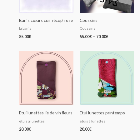
Ban’s cœurs cuir récup’ rose
Coussins
la ban's
Coussins
85.00
€
55.00
€
–
70.00
€
Etui lunettes lie de vin fleurs
Etui lunettes printemps
étuis à lunettes
étuis à lunettes
20.00
€
20.00
€