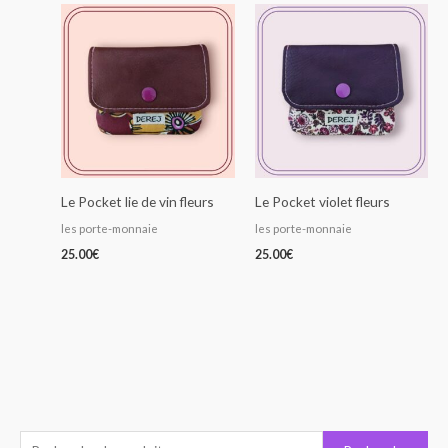
Le Pocket lie de vin fleurs
Le Pocket violet fleurs
les porte-monnaie
les porte-monnaie
25.00
€
25.00
€
R
P
P