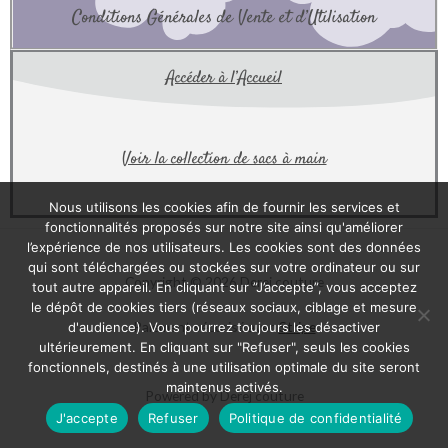
Conditions Générales de Vente et d’Utilisation
Accéder à l’Accueil
Voir la collection de sacs à main
Nous utilisons les cookies afin de fournir les services et
fonctionnalités proposés sur notre site ainsi qu'améliorer
l’expérience de nos utilisateurs. Les cookies sont des données
qui sont téléchargées ou stockées sur votre ordinateur ou sur
Copyright © 2026 Derej couture
tout autre appareil. En cliquant sur ”J’accepte”, vous acceptez
le dépôt de cookies tiers (réseaux sociaux, ciblage et mesure
Paiement sécurisé avec
Stripe
d'audience). Vous pourrez toujours les désactiver
ultérieurement. En cliquant sur "Refuser", seuls les cookies
fonctionnels, destinés à une utilisation optimale du site seront
maintenus activés.
Powered by Derej couture
J'accepte
Refuser
Politique de confidentialité